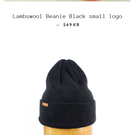
Lambswool Beanie Black small logo
REGULAR PRICE
—
549 KR