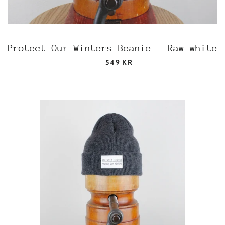
Protect Our Winters Beanie - Raw white
REGULAR PRICE
—
549 KR