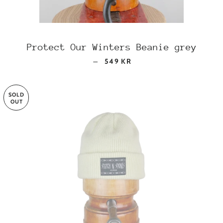
Protect Our Winters Beanie grey
REGULAR PRICE
—
549 KR
SOLD
OUT