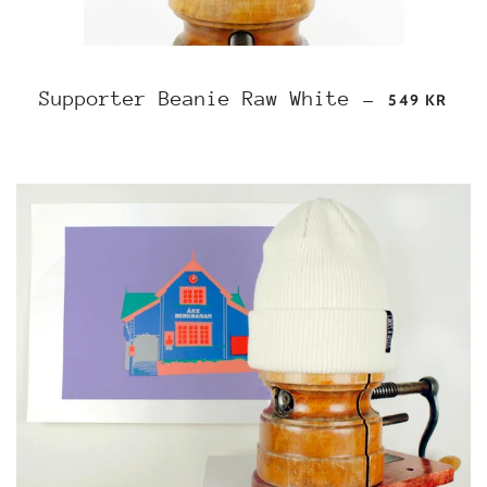
REGULAR P
Supporter Beanie Raw White
—
549 KR