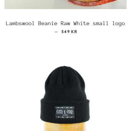
Lambswool Beanie Raw White small logo
REGULAR PRICE
—
549 KR