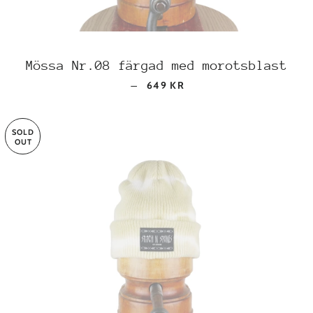
Mössa Nr.08 färgad med morotsblast
REGULAR PRICE
—
649 KR
SOLD
OUT