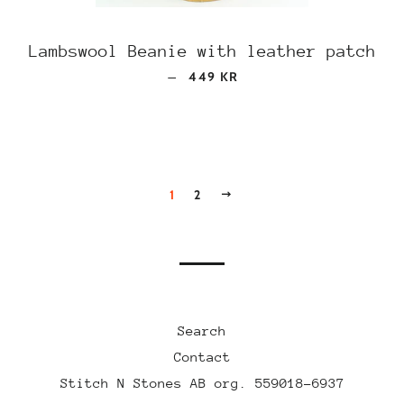
Lambswool Beanie with leather patch
REGULAR PRICE
—
449 KR
1
2
NEXT
Search
Contact
Stitch N Stones AB org. 559018-6937