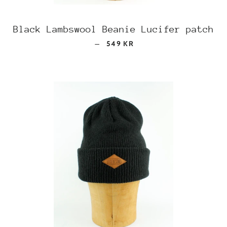
Black Lambswool Beanie Lucifer patch
REGULAR PRICE
—
549 KR