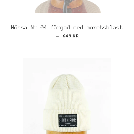
Mössa Nr.04 färgad med morotsblast
REGULAR PRICE
—
649 KR