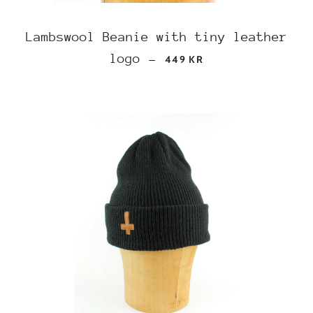
Lambswool Beanie with tiny leather
REGULAR PRICE
logo
—
449 KR