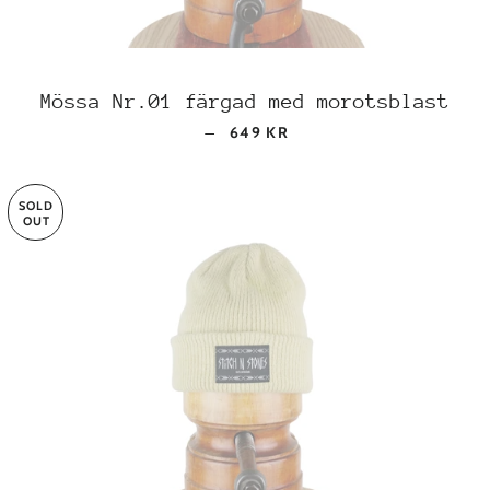
Mössa Nr.01 färgad med morotsblast
REGULAR PRICE
—
649 KR
SOLD
OUT